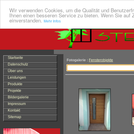
Wir verwenden Cookies, um die Qualität und Benutzerfr
Ihnen einen besseren Service zu bieten. Wenn Sie auf Z
einverstanden.
Mehr Infos
Startseite
Fotogalerie :
Fensterobjekte
Datenschutz
Über uns
Leistungen
Produkte
Projekte
Bildergalerie
Impressum
Kontakt
Sitemap