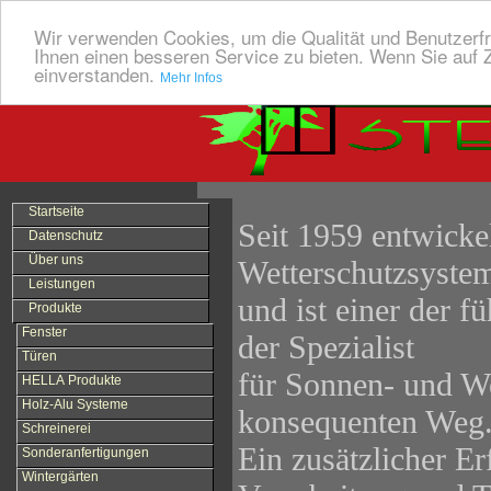
Wir verwenden Cookies, um die Qualität und Benutzerfr
Ihnen einen besseren Service zu bieten. Wenn Sie auf Z
einverstanden.
Mehr Infos
Startseite
Seit 1959 entwick
Datenschutz
Über uns
Wetterschutzsyste
Leistungen
und ist einer der 
Produkte
Fenster
der Spezialist
Türen
für Sonnen- und We
HELLA Produkte
Holz-Alu Systeme
konsequenten Weg
Schreinerei
Ein zusätzlicher E
Sonderanfertigungen
Wintergärten