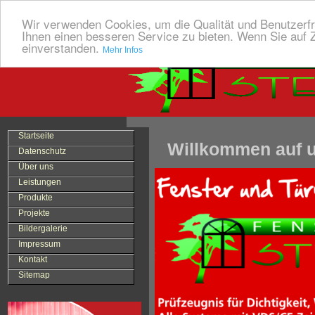
Wir verwenden Cookies, um die Qualität und Benutzerfr
Ihnen einen besseren Service zu bieten. Wenn Sie auf Z
einverstanden.
Mehr Infos
Startseite
Willkommen auf u
Datenschutz
Über uns
Leistungen
Produkte
Projekte
Bildergalerie
Impressum
Kontakt
Sitemap